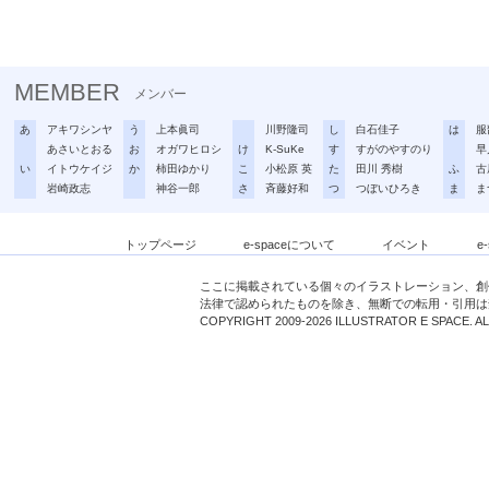
MEMBER
メンバー
あ
アキワシンヤ
う
上本眞司
川野隆司
し
白石佳子
は
服
あさいとおる
お
オガワヒロシ
け
K-SuKe
す
すがのやすのり
早
い
イトウケイジ
か
柿田ゆかり
こ
小松原 英
た
田川 秀樹
ふ
古
岩崎政志
神谷一郎
さ
斉藤好和
つ
つぼいひろき
ま
ま
トップページ
e-spaceについて
イベント
e
ここに掲載されている個々のイラストレーション、創
法律で認められたものを除き、無断での転用・引用は
COPYRIGHT 2009-2026 ILLUSTRATOR E SPACE. A