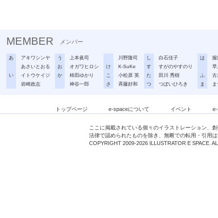
MEMBER
メンバー
あ
アキワシンヤ
う
上本眞司
川野隆司
し
白石佳子
は
服
あさいとおる
お
オガワヒロシ
け
K-SuKe
す
すがのやすのり
早
い
イトウケイジ
か
柿田ゆかり
こ
小松原 英
た
田川 秀樹
ふ
古
岩崎政志
神谷一郎
さ
斉藤好和
つ
つぼいひろき
ま
ま
トップページ
e-spaceについて
イベント
e
ここに掲載されている個々のイラストレーション、創
法律で認められたものを除き、無断での転用・引用は
COPYRIGHT 2009-2026 ILLUSTRATOR E SPACE. A