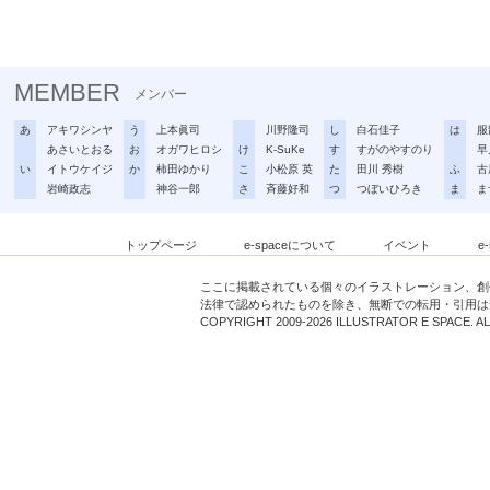
MEMBER
メンバー
あ
アキワシンヤ
う
上本眞司
川野隆司
し
白石佳子
は
服
あさいとおる
お
オガワヒロシ
け
K-SuKe
す
すがのやすのり
早
い
イトウケイジ
か
柿田ゆかり
こ
小松原 英
た
田川 秀樹
ふ
古
岩崎政志
神谷一郎
さ
斉藤好和
つ
つぼいひろき
ま
ま
トップページ
e-spaceについて
イベント
e
ここに掲載されている個々のイラストレーション、創
法律で認められたものを除き、無断での転用・引用は
COPYRIGHT 2009-2026 ILLUSTRATOR E SPACE. A