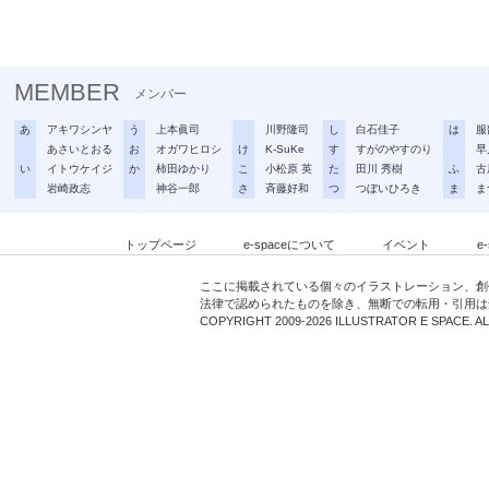
MEMBER
メンバー
あ
アキワシンヤ
う
上本眞司
川野隆司
し
白石佳子
は
服
あさいとおる
お
オガワヒロシ
け
K-SuKe
す
すがのやすのり
早
い
イトウケイジ
か
柿田ゆかり
こ
小松原 英
た
田川 秀樹
ふ
古
岩崎政志
神谷一郎
さ
斉藤好和
つ
つぼいひろき
ま
ま
トップページ
e-spaceについて
イベント
e
ここに掲載されている個々のイラストレーション、創
法律で認められたものを除き、無断での転用・引用は
COPYRIGHT 2009-2026 ILLUSTRATOR E SPACE. A