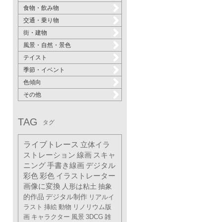
食物・飲み物
交通・乗り物
街・建物
風景・自然・景色
テイスト
季節・イベント
色傾向
その他
TAG
タグ
ライブトレース
立体イラ
ストレーション
線画
スキャ
ニング
手書き線画
デジタル
彩色
彩色
イラストレーター
画像に変換
人形は粘土
抽象
的作品
デジタル制作
リアルイ
ラスト
挿絵
動物
リノリウム版
画
キャラクター
風景
3DCG
雑