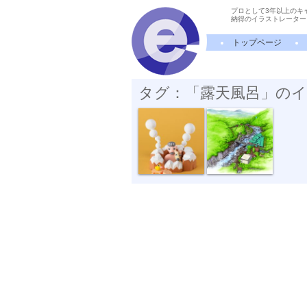
プロとして3年以上のキ
納得のイラストレーター
トップページ
タグ：「露天風呂」の
温泉を楽しむ
箱根 堂ヶ島...