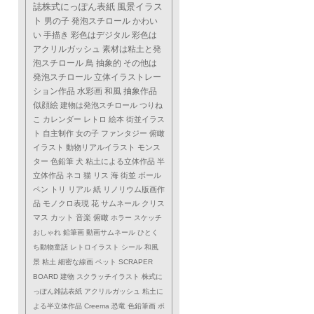
誌株式にっぽん表紙
風景イラス
ト
男の子
発泡スチロール
かわい
い
手描き
彩色はデジタル
彩色は
アクリルガッシュ
素材は粘土と発
泡スチロール
鳥
抽象的
その他は
発泡スチロール
立体イラストレー
ション作品
水彩画
和風
抽象作品
似顔絵
建物は発泡スチロール
つりね
こ
カレンダー
レトロ
絵本
街並イラス
ト
自主制作
女の子
ファンタジー
俯瞰
イラスト
動物リアルイラスト
モンス
ター
色鉛筆
犬
粘土による立体作品
半
立体作品
ネコ
猫
リス
海
街並
ボール
ペン
トリ
リアル
紙
リノリウム版画作
品
モノクロ表現
花
サムネール
クリス
マス
カット
音楽
俯瞰
ホラー
スケッチ
おしゃれ
鉛筆画
動画サムネール
ひとく
ち動物童話
レトロイラスト
シール
和風
景
粘土
細密な線画
ペット
SCRAPER
BOARD
建物
スクラッチイラスト
株式に
っぽん雑誌表紙
アクリルガッシュ
粘土に
よる半立体作品
Creema
恐竜
色鉛筆画
ポ