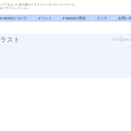
ャリアをもった実力派のイラストレーターのショーケース。
＆イラストレーション。
e-spaceについて
イベント
e-spaceの歴史
リンク
お問い
イラスト