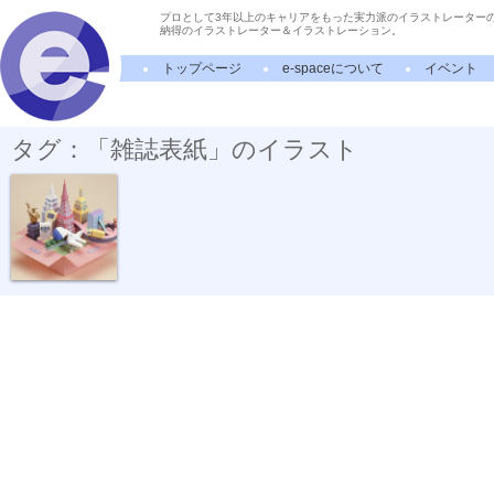
プロとして3年以上のキャリアをもった実力派のイラストレーター
納得のイラストレーター＆イラストレーション。
トップページ
e-spaceについて
イベント
タグ：「雑誌表紙」のイラスト
日経ロジステ...