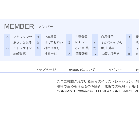
MEMBER
メンバー
あ
アキワシンヤ
う
上本眞司
川野隆司
し
白石佳子
は
服
あさいとおる
お
オガワヒロシ
け
K-SuKe
す
すがのやすのり
早
い
イトウケイジ
か
柿田ゆかり
こ
小松原 英
た
田川 秀樹
ふ
古
岩崎政志
神谷一郎
さ
斉藤好和
つ
つぼいひろき
ま
ま
トップページ
e-spaceについて
イベント
e
ここに掲載されている個々のイラストレーション、創
法律で認められたものを除き、無断での転用・引用は
COPYRIGHT 2009-2026 ILLUSTRATOR E SPACE. A