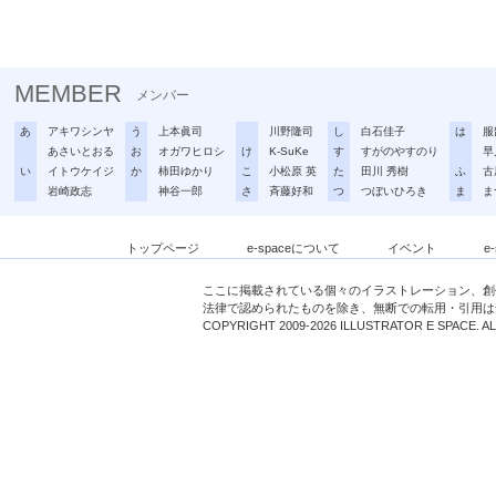
MEMBER
メンバー
あ
アキワシンヤ
う
上本眞司
川野隆司
し
白石佳子
は
服
あさいとおる
お
オガワヒロシ
け
K-SuKe
す
すがのやすのり
早
い
イトウケイジ
か
柿田ゆかり
こ
小松原 英
た
田川 秀樹
ふ
古
岩崎政志
神谷一郎
さ
斉藤好和
つ
つぼいひろき
ま
ま
トップページ
e-spaceについて
イベント
e
ここに掲載されている個々のイラストレーション、創
法律で認められたものを除き、無断での転用・引用は
COPYRIGHT 2009-2026 ILLUSTRATOR E SPACE. A