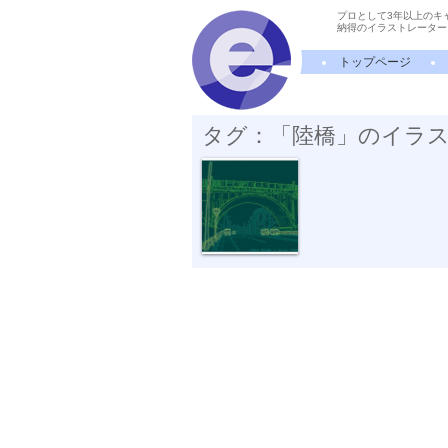
プロとして3年以上のキ
納得のイラストレーター
トップページ
タグ：「陸橋」のイラ
「響橋（HIBI...