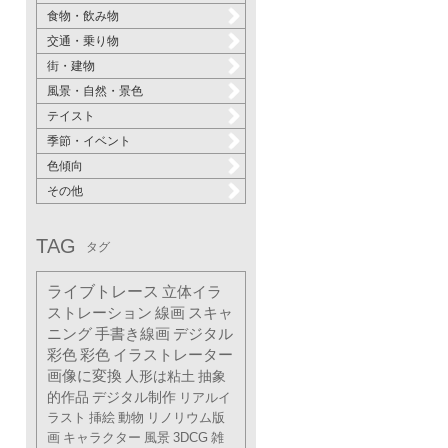
食物・飲み物
交通・乗り物
街・建物
風景・自然・景色
テイスト
季節・イベント
色傾向
その他
TAG
タグ
ライブトレース
立体イラ
ストレーション
線画
スキャ
ニング
手書き線画
デジタル
彩色
彩色
イラストレーター
画像に変換
人形は粘土
抽象
的作品
デジタル制作
リアルイ
ラスト
挿絵
動物
リノリウム版
画
キャラクター
風景
3DCG
雑