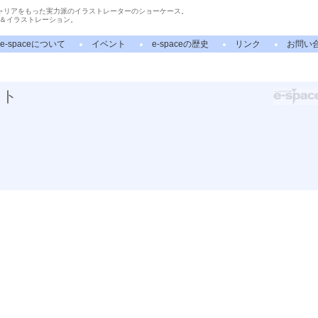
ャリアをもった実力派のイラストレーターのショーケース。
＆イラストレーション。
e-spaceについて
イベント
e-spaceの歴史
リンク
お問い
スト