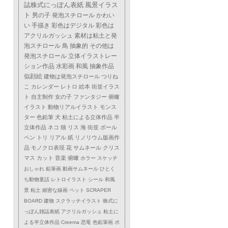
誌株式にっぽん表紙
風景イラス
ト
男の子
発泡スチロール
かわい
い
手描き
彩色はデジタル
彩色は
アクリルガッシュ
素材は粘土と発
泡スチロール
鳥
抽象的
その他は
発泡スチロール
立体イラストレー
ション作品
水彩画
和風
抽象作品
似顔絵
建物は発泡スチロール
つりね
こ
カレンダー
レトロ
絵本
街並イラス
ト
自主制作
女の子
ファンタジー
俯瞰
イラスト
動物リアルイラスト
モンス
ター
色鉛筆
犬
粘土による立体作品
半
立体作品
ネコ
猫
リス
海
街並
ボール
ペン
トリ
リアル
紙
リノリウム版画作
品
モノクロ表現
花
サムネール
クリス
マス
カット
音楽
俯瞰
ホラー
スケッチ
おしゃれ
鉛筆画
動画サムネール
ひとく
ち動物童話
レトロイラスト
シール
和風
景
粘土
細密な線画
ペット
SCRAPER
BOARD
建物
スクラッチイラスト
株式に
っぽん雑誌表紙
アクリルガッシュ
粘土に
よる半立体作品
Creema
恐竜
色鉛筆画
ポ