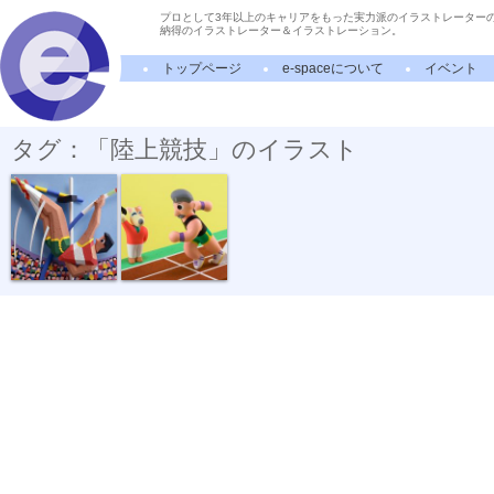
プロとして3年以上のキャリアをもった実力派のイラストレーター
納得のイラストレーター＆イラストレーション。
トップページ
e-spaceについて
イベント
タグ：「陸上競技」のイラスト
空を飛ぶ
スタートダッ...