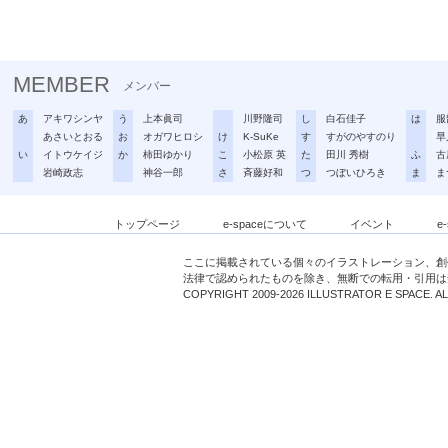
MEMBER
メンバー
あ
アキワシンヤ
う
上本眞司
川野隆司
し
白石佳子
は
服
あさいとおる
お
オガワヒロシ
け
K-SuKe
す
すがのやすのり
早
い
イトウケイジ
か
柿田ゆかり
こ
小松原 英
た
田川 秀樹
ふ
古
岩崎政志
神谷一郎
さ
斉藤好和
つ
つぼいひろき
ま
ま
トップページ
e-spaceについて
イベント
e
ここに掲載されている個々のイラストレーション、創
法律で認められたものを除き、無断での転用・引用は
COPYRIGHT 2009-2026 ILLUSTRATOR E SPACE. A