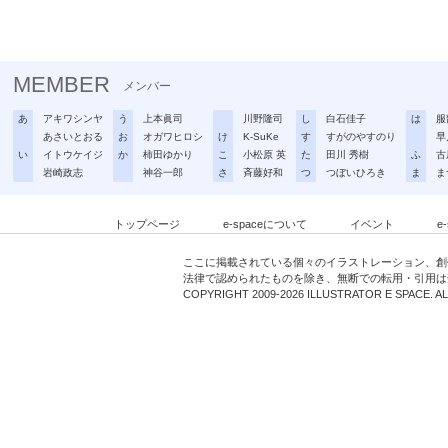
MEMBER
メンバー
あ
アキワシンヤ
う
上本眞司
川野隆司
し
白石佳子
は
服
あさいとおる
お
オガワヒロシ
け
K-SuKe
す
すがのやすのり
早
い
イトウケイジ
か
柿田ゆかり
こ
小松原 英
た
田川 秀樹
ふ
古
岩崎政志
神谷一郎
さ
斉藤好和
つ
つぼいひろき
ま
ま
トップページ
e-spaceについて
イベント
e
ここに掲載されている個々のイラストレーション、創
法律で認められたものを除き、無断での転用・引用は
COPYRIGHT 2009-2026 ILLUSTRATOR E SPACE. A