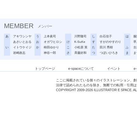
MEMBER
メンバー
あ
アキワシンヤ
う
上本眞司
川野隆司
し
白石佳子
は
服
あさいとおる
お
オガワヒロシ
け
K-SuKe
す
すがのやすのり
早
い
イトウケイジ
か
柿田ゆかり
こ
小松原 英
た
田川 秀樹
ふ
古
岩崎政志
神谷一郎
さ
斉藤好和
つ
つぼいひろき
ま
ま
トップページ
e-spaceについて
イベント
e
ここに掲載されている個々のイラストレーション、創
法律で認められたものを除き、無断での転用・引用は
COPYRIGHT 2009-2026 ILLUSTRATOR E SPACE. A