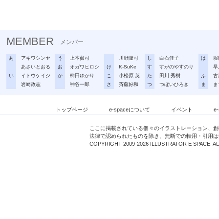
MEMBER
メンバー
あ
アキワシンヤ
う
上本眞司
川野隆司
し
白石佳子
は
服
あさいとおる
お
オガワヒロシ
け
K-SuKe
す
すがのやすのり
早
い
イトウケイジ
か
柿田ゆかり
こ
小松原 英
た
田川 秀樹
ふ
古
岩崎政志
神谷一郎
さ
斉藤好和
つ
つぼいひろき
ま
ま
トップページ
e-spaceについて
イベント
e
ここに掲載されている個々のイラストレーション、創
法律で認められたものを除き、無断での転用・引用は
COPYRIGHT 2009-2026 ILLUSTRATOR E SPACE. A