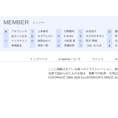
MEMBER
メンバー
あ
アキワシンヤ
う
上本眞司
川野隆司
し
白石佳子
は
服
あさいとおる
お
オガワヒロシ
け
K-SuKe
す
すがのやすのり
早
い
イトウケイジ
か
柿田ゆかり
こ
小松原 英
た
田川 秀樹
ふ
古
岩崎政志
神谷一郎
さ
斉藤好和
つ
つぼいひろき
ま
ま
トップページ
e-spaceについて
イベント
e
ここに掲載されている個々のイラストレーション、創
法律で認められたものを除き、無断での転用・引用は
COPYRIGHT 2009-2026 ILLUSTRATOR E SPACE. A