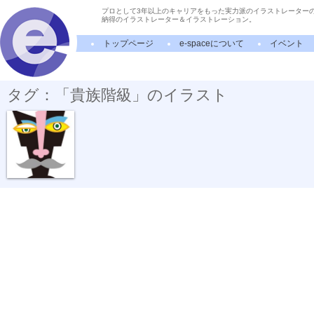
プロとして3年以上のキャリアをもった実力派のイラストレーター
納得のイラストレーター＆イラストレーション。
トップページ
e-spaceについて
イベント
タグ：「貴族階級」のイラスト
男爵