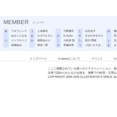
MEMBER
メンバー
あ
アキワシンヤ
う
上本眞司
川野隆司
し
白石佳子
は
服
あさいとおる
お
オガワヒロシ
け
K-SuKe
す
すがのやすのり
早
い
イトウケイジ
か
柿田ゆかり
こ
小松原 英
た
田川 秀樹
ふ
古
岩崎政志
神谷一郎
さ
斉藤好和
つ
つぼいひろき
ま
ま
トップページ
e-spaceについて
イベント
e
ここに掲載されている個々のイラストレーション、創
法律で認められたものを除き、無断での転用・引用は
COPYRIGHT 2009-2026 ILLUSTRATOR E SPACE. A