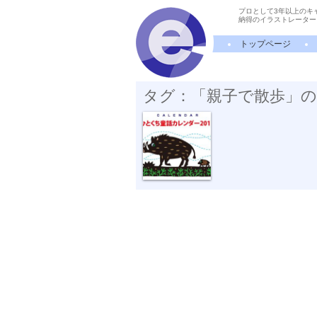
プロとして3年以上のキ
納得のイラストレーター
トップページ
タグ：「親子で散歩」
親子で散歩