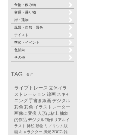
食物・飲み物
交通・乗り物
街・建物
風景・自然・景色
テイスト
季節・イベント
色傾向
その他
TAG
タグ
ライブトレース
立体イラ
ストレーション
線画
スキャ
ニング
手書き線画
デジタル
彩色
彩色
イラストレーター
画像に変換
人形は粘土
抽象
的作品
デジタル制作
リアルイ
ラスト
挿絵
動物
リノリウム版
画
キャラクター
風景
3DCG
雑