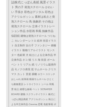
誌株式にっぽん表紙
風景イラス
ト
男の子
発泡スチロール
かわい
い
手描き
彩色はデジタル
彩色は
アクリルガッシュ
素材は粘土と発
泡スチロール
鳥
抽象的
その他は
発泡スチロール
立体イラストレー
ション作品
水彩画
和風
抽象作品
似顔絵
建物は発泡スチロール
つりね
こ
カレンダー
レトロ
絵本
街並イラス
ト
自主制作
女の子
ファンタジー
俯瞰
イラスト
動物リアルイラスト
モンス
ター
色鉛筆
犬
粘土による立体作品
半
立体作品
ネコ
猫
リス
海
街並
ボール
ペン
トリ
リアル
紙
リノリウム版画作
品
モノクロ表現
花
サムネール
クリス
マス
カット
音楽
俯瞰
ホラー
スケッチ
おしゃれ
鉛筆画
動画サムネール
ひとく
ち動物童話
レトロイラスト
シール
和風
景
粘土
細密な線画
ペット
SCRAPER
BOARD
建物
スクラッチイラスト
株式に
っぽん雑誌表紙
アクリルガッシュ
粘土に
よる半立体作品
Creema
恐竜
色鉛筆画
ポ