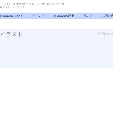
ャリアをもった実力派のイラストレーターのショーケース。
＆イラストレーション。
e-spaceについて
イベント
e-spaceの歴史
リンク
お問い
のイラスト