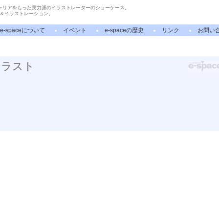
ャリアをもった実力派のイラストレーターのショーケース。
＆イラストレーション。
e-spaceについて
イベント
e-spaceの歴史
リンク
お問い
イラスト