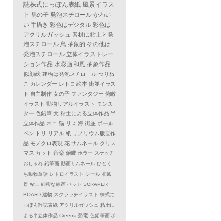
誌株式にっぽん表紙
風景イラス
ト
男の子
発泡スチロール
かわい
い
手描き
彩色はデジタル
彩色は
アクリルガッシュ
素材は粘土と発
泡スチロール
鳥
抽象的
その他は
発泡スチロール
立体イラストレー
ション作品
水彩画
和風
抽象作品
似顔絵
建物は発泡スチロール
つりね
こ
カレンダー
レトロ
絵本
街並イラス
ト
自主制作
女の子
ファンタジー
俯瞰
イラスト
動物リアルイラスト
モンス
ター
色鉛筆
犬
粘土による立体作品
半
立体作品
ネコ
猫
リス
海
街並
ボール
ペン
トリ
リアル
紙
リノリウム版画作
品
モノクロ表現
花
サムネール
クリス
マス
カット
音楽
俯瞰
ホラー
スケッチ
おしゃれ
鉛筆画
動画サムネール
ひとく
ち動物童話
レトロイラスト
シール
和風
景
粘土
細密な線画
ペット
SCRAPER
BOARD
建物
スクラッチイラスト
株式に
っぽん雑誌表紙
アクリルガッシュ
粘土に
よる半立体作品
Creema
恐竜
色鉛筆画
ポ