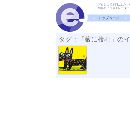
プロとして3年以上のキ
納得のイラストレーター
トップページ
タグ：「薮に棲む」の
ヤブイヌ