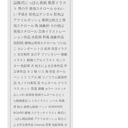
誌株式にっぽん表紙
風景イラス
ト
男の子
発泡スチロール
かわい
い
手描き
彩色はデジタル
彩色は
アクリルガッシュ
素材は粘土と発
泡スチロール
鳥
抽象的
その他は
発泡スチロール
立体イラストレー
ション作品
水彩画
和風
抽象作品
似顔絵
建物は発泡スチロール
つりね
こ
カレンダー
レトロ
絵本
街並イラス
ト
自主制作
女の子
ファンタジー
俯瞰
イラスト
動物リアルイラスト
モンス
ター
色鉛筆
犬
粘土による立体作品
半
立体作品
ネコ
猫
リス
海
街並
ボール
ペン
トリ
リアル
紙
リノリウム版画作
品
モノクロ表現
花
サムネール
クリス
マス
カット
音楽
俯瞰
ホラー
スケッチ
おしゃれ
鉛筆画
動画サムネール
ひとく
ち動物童話
レトロイラスト
シール
和風
景
粘土
細密な線画
ペット
SCRAPER
BOARD
建物
スクラッチイラスト
株式に
っぽん雑誌表紙
アクリルガッシュ
粘土に
よる半立体作品
Creema
恐竜
色鉛筆画
ポ