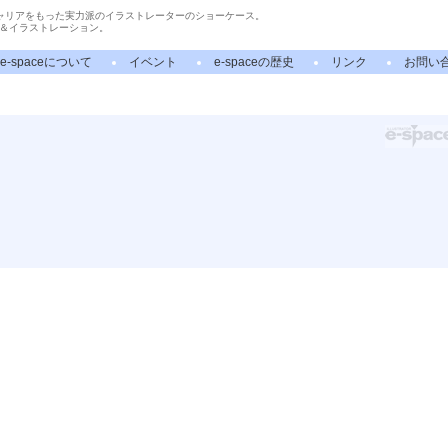
ャリアをもった実力派のイラストレーターのショーケース。
＆イラストレーション。
e-spaceについて
イベント
e-spaceの歴史
リンク
お問い
ト