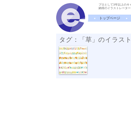
プロとして3年以上のキ
納得のイラストレーター
トップページ
タグ：「草」のイラス
“ひろがる言...