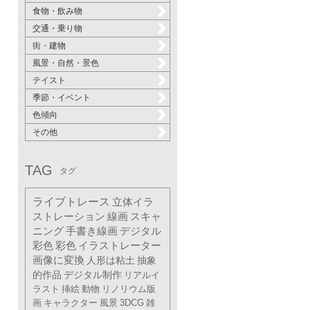
食物・飲み物
交通・乗り物
街・建物
風景・自然・景色
テイスト
季節・イベント
色傾向
その他
TAG
タグ
ライブトレース
立体イラ
ストレーション
線画
スキャ
ニング
手書き線画
デジタル
彩色
彩色
イラストレーター
画像に変換
人形は粘土
抽象
的作品
デジタル制作
リアルイ
ラスト
挿絵
動物
リノリウム版
画
キャラクター
風景
3DCG
雑