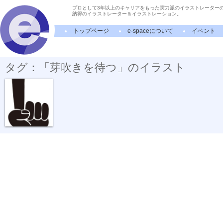
プロとして3年以上のキャリアをもった実力派のイラストレーター
納得のイラストレーター＆イラストレーション。
トップページ
e-spaceについて
イベント
タグ：「芽吹きを待つ」のイラスト
まだまだあき...