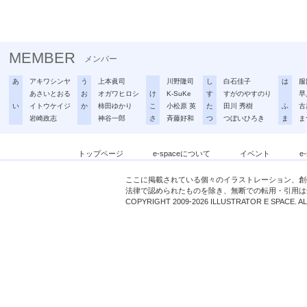
MEMBER
メンバー
あ
アキワシンヤ
う
上本眞司
川野隆司
し
白石佳子
は
服
あさいとおる
お
オガワヒロシ
け
K-SuKe
す
すがのやすのり
早
い
イトウケイジ
か
柿田ゆかり
こ
小松原 英
た
田川 秀樹
ふ
古
岩崎政志
神谷一郎
さ
斉藤好和
つ
つぼいひろき
ま
ま
トップページ
e-spaceについて
イベント
e
ここに掲載されている個々のイラストレーション、創
法律で認められたものを除き、無断での転用・引用は
COPYRIGHT 2009-2026 ILLUSTRATOR E SPACE. A