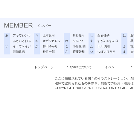
MEMBER
メンバー
あ
アキワシンヤ
う
上本眞司
川野隆司
し
白石佳子
は
服
あさいとおる
お
オガワヒロシ
け
K-SuKe
す
すがのやすのり
早
い
イトウケイジ
か
柿田ゆかり
こ
小松原 英
た
田川 秀樹
ふ
古
岩崎政志
神谷一郎
さ
斉藤好和
つ
つぼいひろき
ま
ま
トップページ
e-spaceについて
イベント
e
ここに掲載されている個々のイラストレーション、創
法律で認められたものを除き、無断での転用・引用は
COPYRIGHT 2009-2026 ILLUSTRATOR E SPACE. A