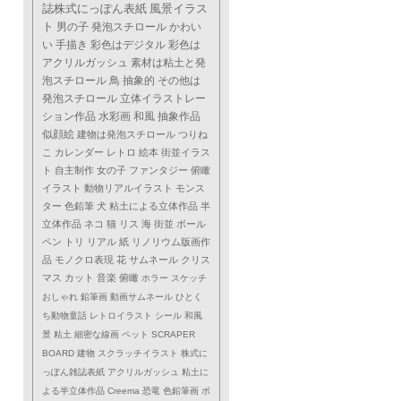
誌株式にっぽん表紙
風景イラス
ト
男の子
発泡スチロール
かわい
い
手描き
彩色はデジタル
彩色は
アクリルガッシュ
素材は粘土と発
泡スチロール
鳥
抽象的
その他は
発泡スチロール
立体イラストレー
ション作品
水彩画
和風
抽象作品
似顔絵
建物は発泡スチロール
つりね
こ
カレンダー
レトロ
絵本
街並イラス
ト
自主制作
女の子
ファンタジー
俯瞰
イラスト
動物リアルイラスト
モンス
ター
色鉛筆
犬
粘土による立体作品
半
立体作品
ネコ
猫
リス
海
街並
ボール
ペン
トリ
リアル
紙
リノリウム版画作
品
モノクロ表現
花
サムネール
クリス
マス
カット
音楽
俯瞰
ホラー
スケッチ
おしゃれ
鉛筆画
動画サムネール
ひとく
ち動物童話
レトロイラスト
シール
和風
景
粘土
細密な線画
ペット
SCRAPER
BOARD
建物
スクラッチイラスト
株式に
っぽん雑誌表紙
アクリルガッシュ
粘土に
よる半立体作品
Creema
恐竜
色鉛筆画
ポ