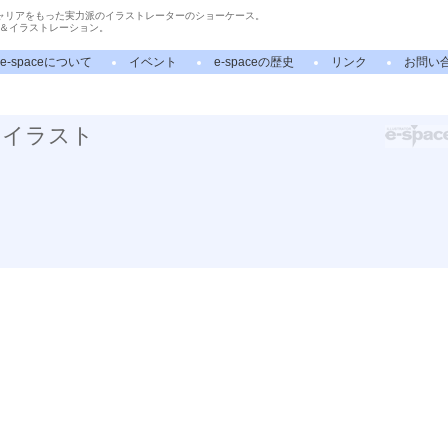
ャリアをもった実力派のイラストレーターのショーケース。
＆イラストレーション。
e-spaceについて
イベント
e-spaceの歴史
リンク
お問い
のイラスト