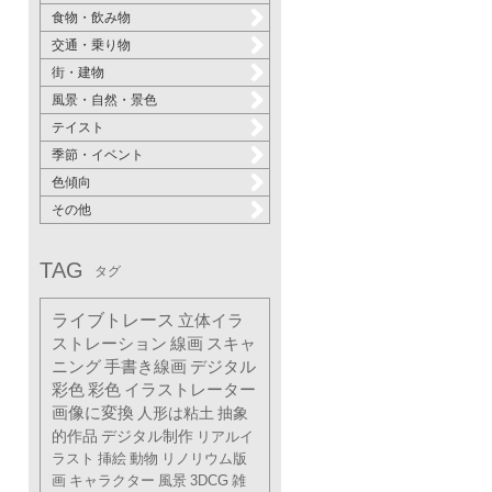
食物・飲み物
交通・乗り物
街・建物
風景・自然・景色
テイスト
季節・イベント
色傾向
その他
TAG
タグ
ライブトレース
立体イラ
ストレーション
線画
スキャ
ニング
手書き線画
デジタル
彩色
彩色
イラストレーター
画像に変換
人形は粘土
抽象
的作品
デジタル制作
リアルイ
ラスト
挿絵
動物
リノリウム版
画
キャラクター
風景
3DCG
雑