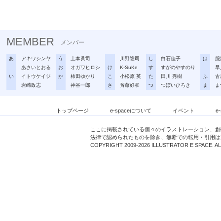
MEMBER
メンバー
あ
アキワシンヤ
う
上本眞司
川野隆司
し
白石佳子
は
服
あさいとおる
お
オガワヒロシ
け
K-SuKe
す
すがのやすのり
早
い
イトウケイジ
か
柿田ゆかり
こ
小松原 英
た
田川 秀樹
ふ
古
岩崎政志
神谷一郎
さ
斉藤好和
つ
つぼいひろき
ま
ま
トップページ
e-spaceについて
イベント
e
ここに掲載されている個々のイラストレーション、創
法律で認められたものを除き、無断での転用・引用は
COPYRIGHT 2009-2026 ILLUSTRATOR E SPACE. A