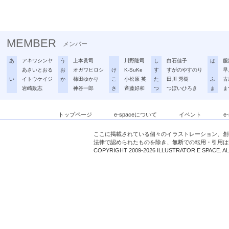
MEMBER
メンバー
あ
アキワシンヤ
う
上本眞司
川野隆司
し
白石佳子
は
服
あさいとおる
お
オガワヒロシ
け
K-SuKe
す
すがのやすのり
早
い
イトウケイジ
か
柿田ゆかり
こ
小松原 英
た
田川 秀樹
ふ
古
岩崎政志
神谷一郎
さ
斉藤好和
つ
つぼいひろき
ま
ま
トップページ
e-spaceについて
イベント
e
ここに掲載されている個々のイラストレーション、創
法律で認められたものを除き、無断での転用・引用は
COPYRIGHT 2009-2026 ILLUSTRATOR E SPACE. A