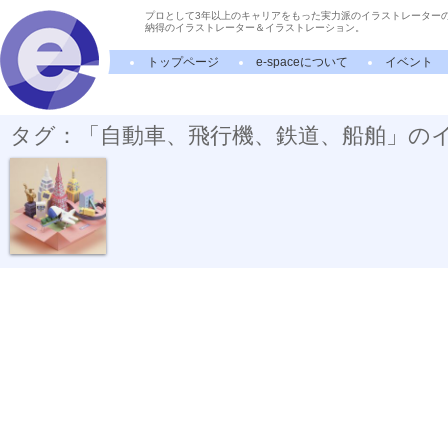
プロとして3年以上のキャリアをもった実力派のイラストレーター
納得のイラストレーター＆イラストレーション。
トップページ
e-spaceについて
イベント
タグ：「自動車、飛行機、鉄道、船舶」の
日経ロジステ...