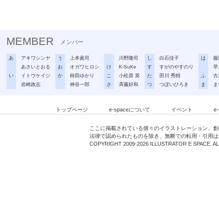
MEMBER
メンバー
あ
アキワシンヤ
う
上本眞司
川野隆司
し
白石佳子
は
服
あさいとおる
お
オガワヒロシ
け
K-SuKe
す
すがのやすのり
早
い
イトウケイジ
か
柿田ゆかり
こ
小松原 英
た
田川 秀樹
ふ
古
岩崎政志
神谷一郎
さ
斉藤好和
つ
つぼいひろき
ま
ま
トップページ
e-spaceについて
イベント
e
ここに掲載されている個々のイラストレーション、創
法律で認められたものを除き、無断での転用・引用は
COPYRIGHT 2009-2026 ILLUSTRATOR E SPACE. A