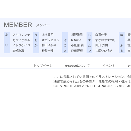
MEMBER
メンバー
あ
アキワシンヤ
う
上本眞司
川野隆司
し
白石佳子
は
服
あさいとおる
お
オガワヒロシ
け
K-SuKe
す
すがのやすのり
早
い
イトウケイジ
か
柿田ゆかり
こ
小松原 英
た
田川 秀樹
ふ
古
岩崎政志
神谷一郎
さ
斉藤好和
つ
つぼいひろき
ま
ま
トップページ
e-spaceについて
イベント
e
ここに掲載されている個々のイラストレーション、創
法律で認められたものを除き、無断での転用・引用は
COPYRIGHT 2009-2026 ILLUSTRATOR E SPACE. A