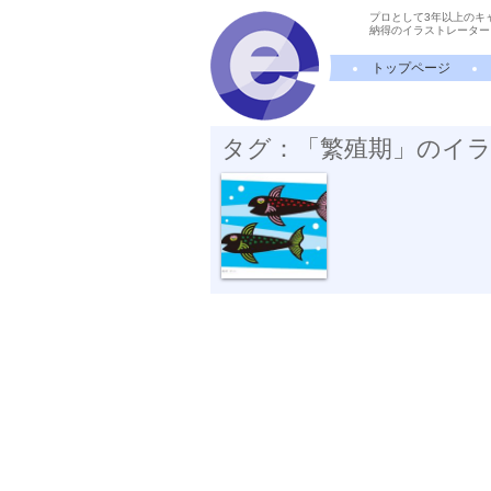
プロとして3年以上のキ
納得のイラストレーター
トップページ
タグ：「繁殖期」のイ
デート