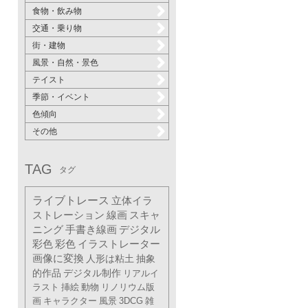
食物・飲み物
交通・乗り物
街・建物
風景・自然・景色
テイスト
季節・イベント
色傾向
その他
TAG
タグ
ライブトレース
立体イラ
ストレーション
線画
スキャ
ニング
手書き線画
デジタル
彩色
彩色
イラストレーター
画像に変換
人形は粘土
抽象
的作品
デジタル制作
リアルイ
ラスト
挿絵
動物
リノリウム版
画
キャラクター
風景
3DCG
雑