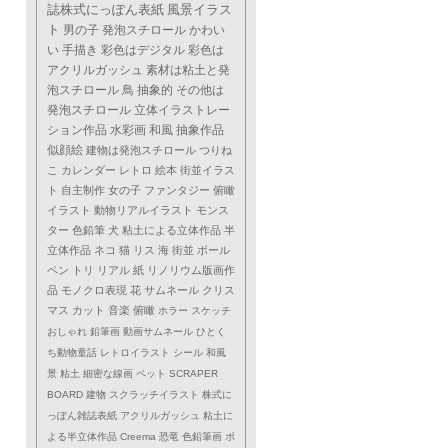
誌株式にっぽん表紙
風景イラス
ト
男の子
発泡スチロール
かわい
い
手描き
彩色はデジタル
彩色は
アクリルガッシュ
素材は粘土と発
泡スチロール
鳥
抽象的
その他は
発泡スチロール
立体イラストレー
ション作品
水彩画
和風
抽象作品
似顔絵
建物は発泡スチロール
つりね
こ
カレンダー
レトロ
絵本
街並イラス
ト
自主制作
女の子
ファンタジー
俯瞰
イラスト
動物リアルイラスト
モンス
ター
色鉛筆
犬
粘土による立体作品
半
立体作品
ネコ
猫
リス
海
街並
ボール
ペン
トリ
リアル
紙
リノリウム版画作
品
モノクロ表現
花
サムネール
クリス
マス
カット
音楽
俯瞰
ホラー
スケッチ
おしゃれ
鉛筆画
動画サムネール
ひとく
ち動物童話
レトロイラスト
シール
和風
景
粘土
細密な線画
ペット
SCRAPER
BOARD
建物
スクラッチイラスト
株式に
っぽん雑誌表紙
アクリルガッシュ
粘土に
よる半立体作品
Creema
恐竜
色鉛筆画
ポ