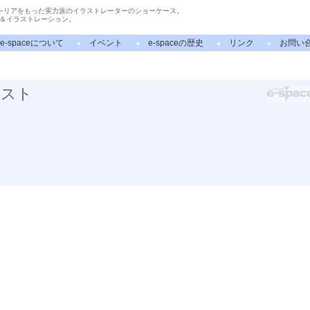
ャリアをもった実力派のイラストレーターのショーケース。
＆イラストレーション。
e-spaceについて
イベント
e-spaceの歴史
リンク
お問い
ラスト