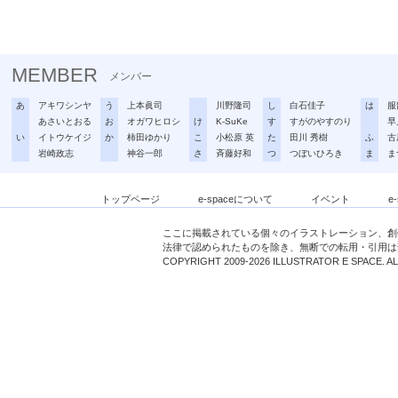
MEMBER
メンバー
あ
アキワシンヤ
う
上本眞司
川野隆司
し
白石佳子
は
服
あさいとおる
お
オガワヒロシ
け
K-SuKe
す
すがのやすのり
早
い
イトウケイジ
か
柿田ゆかり
こ
小松原 英
た
田川 秀樹
ふ
古
岩崎政志
神谷一郎
さ
斉藤好和
つ
つぼいひろき
ま
ま
トップページ
e-spaceについて
イベント
e
ここに掲載されている個々のイラストレーション、創
法律で認められたものを除き、無断での転用・引用は
COPYRIGHT 2009-2026 ILLUSTRATOR E SPACE. A