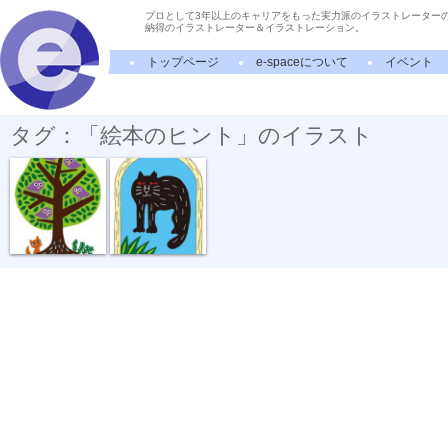
プロとして3年以上のキャリアをもった実力派のイラストレーター
納得のイラストレーター＆イラストレーション。
トップページ
e-spaceについて
イベント
タグ：「絵本のヒント」のイラスト
キツネとトリ...
鏡の中に