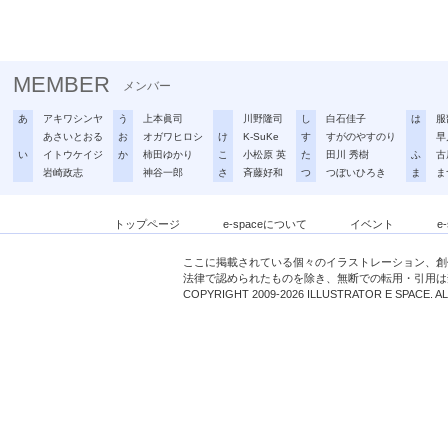
MEMBER
メンバー
あ
アキワシンヤ
う
上本眞司
川野隆司
し
白石佳子
は
服
あさいとおる
お
オガワヒロシ
け
K-SuKe
す
すがのやすのり
早
い
イトウケイジ
か
柿田ゆかり
こ
小松原 英
た
田川 秀樹
ふ
古
岩崎政志
神谷一郎
さ
斉藤好和
つ
つぼいひろき
ま
ま
トップページ
e-spaceについて
イベント
e
ここに掲載されている個々のイラストレーション、創
法律で認められたものを除き、無断での転用・引用は
COPYRIGHT 2009-2026 ILLUSTRATOR E SPACE. A