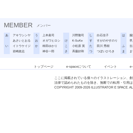
MEMBER
メンバー
あ
アキワシンヤ
う
上本眞司
川野隆司
し
白石佳子
は
服
あさいとおる
お
オガワヒロシ
け
K-SuKe
す
すがのやすのり
早
い
イトウケイジ
か
柿田ゆかり
こ
小松原 英
た
田川 秀樹
ふ
古
岩崎政志
神谷一郎
さ
斉藤好和
つ
つぼいひろき
ま
ま
トップページ
e-spaceについて
イベント
e
ここに掲載されている個々のイラストレーション、創
法律で認められたものを除き、無断での転用・引用は
COPYRIGHT 2009-2026 ILLUSTRATOR E SPACE. A