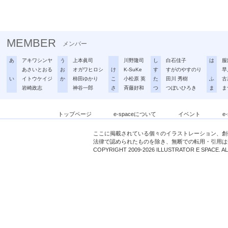
MEMBER
メンバー
あ
アキワシンヤ
う
上本眞司
川野隆司
し
白石佳子
は
服
あさいとおる
お
オガワヒロシ
け
K-SuKe
す
すがのやすのり
早
い
イトウケイジ
か
柿田ゆかり
こ
小松原 英
た
田川 秀樹
ふ
古
岩崎政志
神谷一郎
さ
斉藤好和
つ
つぼいひろき
ま
ま
トップページ
e-spaceについて
イベント
e
ここに掲載されている個々のイラストレーション、創
法律で認められたものを除き、無断での転用・引用は
COPYRIGHT 2009-2026 ILLUSTRATOR E SPACE. A