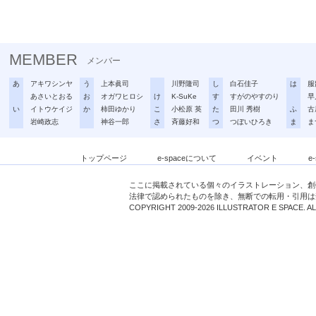
MEMBER
メンバー
あ
アキワシンヤ
う
上本眞司
川野隆司
し
白石佳子
は
服
あさいとおる
お
オガワヒロシ
け
K-SuKe
す
すがのやすのり
早
い
イトウケイジ
か
柿田ゆかり
こ
小松原 英
た
田川 秀樹
ふ
古
岩崎政志
神谷一郎
さ
斉藤好和
つ
つぼいひろき
ま
ま
トップページ
e-spaceについて
イベント
e
ここに掲載されている個々のイラストレーション、創
法律で認められたものを除き、無断での転用・引用は
COPYRIGHT 2009-2026 ILLUSTRATOR E SPACE. A