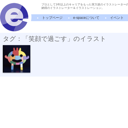
プロとして3年以上のキャリアをもった実力派のイラストレーター
納得のイラストレーター＆イラストレーション。
トップページ
e-spaceについて
イベント
タグ：「笑顔で過ごす」のイラスト
笑顔で過ごす