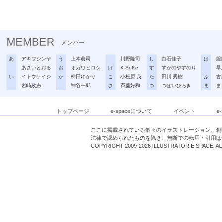
MEMBER
メンバー
あ
アキワシンヤ
う
上本眞司
川野隆司
し
白石佳子
は
服
あさいとおる
お
オガワヒロシ
け
K-SuKe
す
すがのやすのり
早
い
イトウケイジ
か
柿田ゆかり
こ
小松原 英
た
田川 秀樹
ふ
古
岩崎政志
神谷一郎
さ
斉藤好和
つ
つぼいひろき
ま
ま
トップページ
e-spaceについて
イベント
e
ここに掲載されている個々のイラストレーション、創
法律で認められたものを除き、無断での転用・引用は
COPYRIGHT 2009-2026 ILLUSTRATOR E SPACE. A