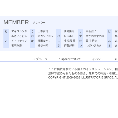
MEMBER
メンバー
あ
アキワシンヤ
う
上本眞司
川野隆司
し
白石佳子
は
服
あさいとおる
お
オガワヒロシ
け
K-SuKe
す
すがのやすのり
早
い
イトウケイジ
か
柿田ゆかり
こ
小松原 英
た
田川 秀樹
ふ
古
岩崎政志
神谷一郎
さ
斉藤好和
つ
つぼいひろき
ま
ま
トップページ
e-spaceについて
イベント
e
ここに掲載されている個々のイラストレーション、創
法律で認められたものを除き、無断での転用・引用は
COPYRIGHT 2009-2026 ILLUSTRATOR E SPACE. A