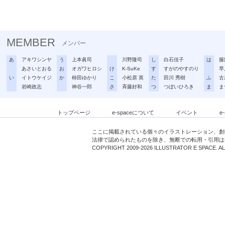
MEMBER
メンバー
あ
アキワシンヤ
う
上本眞司
川野隆司
し
白石佳子
は
服
あさいとおる
お
オガワヒロシ
け
K-SuKe
す
すがのやすのり
早
い
イトウケイジ
か
柿田ゆかり
こ
小松原 英
た
田川 秀樹
ふ
古
岩崎政志
神谷一郎
さ
斉藤好和
つ
つぼいひろき
ま
ま
トップページ
e-spaceについて
イベント
e
ここに掲載されている個々のイラストレーション、創
法律で認められたものを除き、無断での転用・引用は
COPYRIGHT 2009-2026 ILLUSTRATOR E SPACE. A