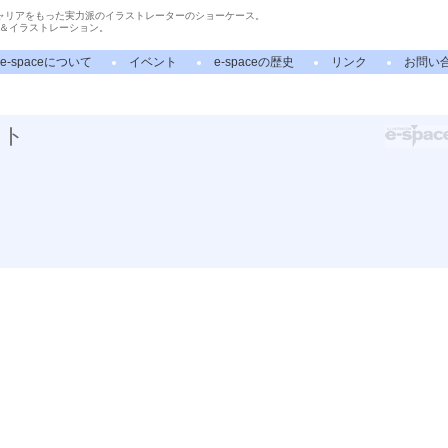
ャリアをもった実力派のイラストレーターのショーケース。
＆イラストレーション。
e-spaceについて
イベント
e-spaceの歴史
リンク
お問い
スト