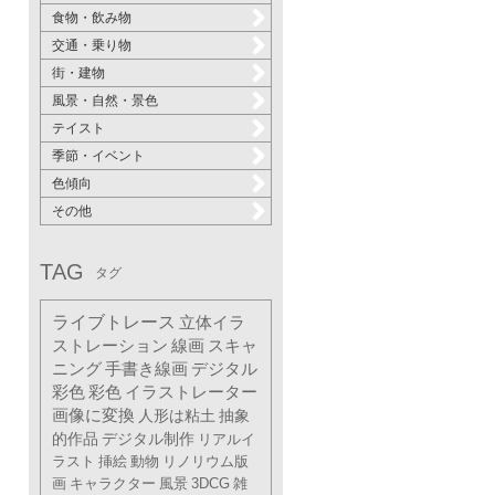
食物・飲み物
交通・乗り物
街・建物
風景・自然・景色
テイスト
季節・イベント
色傾向
その他
TAG
タグ
ライブトレース
立体イラ
ストレーション
線画
スキャ
ニング
手書き線画
デジタル
彩色
彩色
イラストレーター
画像に変換
人形は粘土
抽象
的作品
デジタル制作
リアルイ
ラスト
挿絵
動物
リノリウム版
画
キャラクター
風景
3DCG
雑