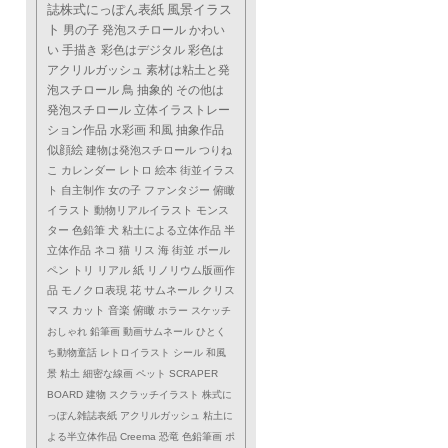
誌株式にっぽん表紙
風景イラス
ト
男の子
発泡スチロール
かわい
い
手描き
彩色はデジタル
彩色は
アクリルガッシュ
素材は粘土と発
泡スチロール
鳥
抽象的
その他は
発泡スチロール
立体イラストレー
ション作品
水彩画
和風
抽象作品
似顔絵
建物は発泡スチロール
つりね
こ
カレンダー
レトロ
絵本
街並イラス
ト
自主制作
女の子
ファンタジー
俯瞰
イラスト
動物リアルイラスト
モンス
ター
色鉛筆
犬
粘土による立体作品
半
立体作品
ネコ
猫
リス
海
街並
ボール
ペン
トリ
リアル
紙
リノリウム版画作
品
モノクロ表現
花
サムネール
クリス
マス
カット
音楽
俯瞰
ホラー
スケッチ
おしゃれ
鉛筆画
動画サムネール
ひとく
ち動物童話
レトロイラスト
シール
和風
景
粘土
細密な線画
ペット
SCRAPER
BOARD
建物
スクラッチイラスト
株式に
っぽん雑誌表紙
アクリルガッシュ
粘土に
よる半立体作品
Creema
恐竜
色鉛筆画
ポ