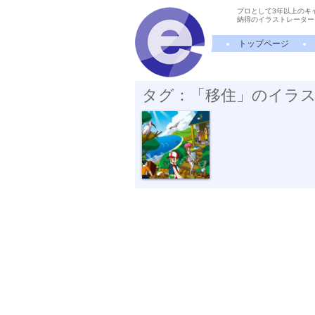
プロとして3年以上のキ
納得のイラストレーター
トップページ
タグ：「移住」のイラ
アイランダー...