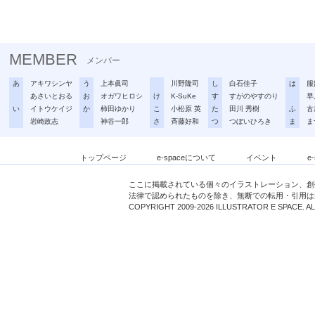
MEMBER
メンバー
あ
アキワシンヤ
う
上本眞司
川野隆司
し
白石佳子
は
服
あさいとおる
お
オガワヒロシ
け
K-SuKe
す
すがのやすのり
早
い
イトウケイジ
か
柿田ゆかり
こ
小松原 英
た
田川 秀樹
ふ
古
岩崎政志
神谷一郎
さ
斉藤好和
つ
つぼいひろき
ま
ま
トップページ
e-spaceについて
イベント
e
ここに掲載されている個々のイラストレーション、創
法律で認められたものを除き、無断での転用・引用は
COPYRIGHT 2009-2026 ILLUSTRATOR E SPACE. A