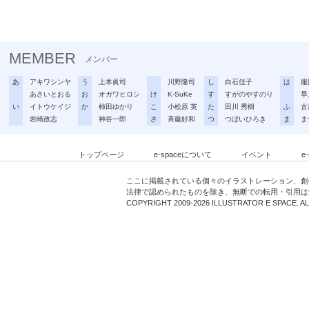
MEMBER
メンバー
あ
アキワシンヤ
う
上本眞司
川野隆司
し
白石佳子
は
服
あさいとおる
お
オガワヒロシ
け
K-SuKe
す
すがのやすのり
早
い
イトウケイジ
か
柿田ゆかり
こ
小松原 英
た
田川 秀樹
ふ
古
岩崎政志
神谷一郎
さ
斉藤好和
つ
つぼいひろき
ま
ま
トップページ
e-spaceについて
イベント
e
ここに掲載されている個々のイラストレーション、創
法律で認められたものを除き、無断での転用・引用は
COPYRIGHT 2009-2026 ILLUSTRATOR E SPACE. A