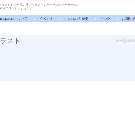
ャリアをもった実力派のイラストレーターのショーケース。
＆イラストレーション。
e-spaceについて
イベント
e-spaceの歴史
リンク
お問い
イラスト