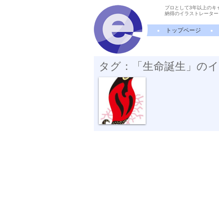
プロとして3年以上のキ
納得のイラストレーター
トップページ
タグ：「生命誕生」の
誕 生