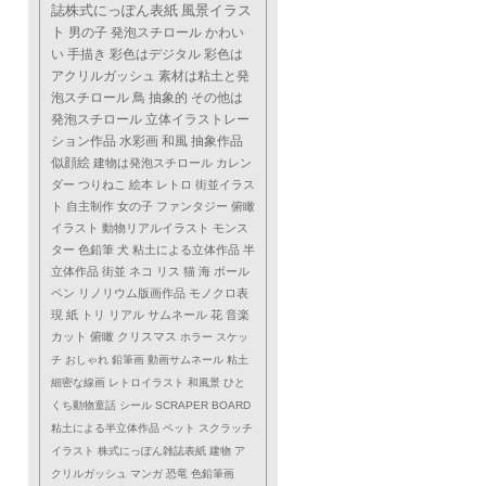
誌株式にっぽん表紙
風景イラス
ト
男の子
発泡スチロール
かわい
い
手描き
彩色はデジタル
彩色は
アクリルガッシュ
素材は粘土と発
泡スチロール
鳥
抽象的
その他は
発泡スチロール
立体イラストレー
ション作品
水彩画
和風
抽象作品
似顔絵
建物は発泡スチロール
カレン
ダー
つりねこ
絵本
レトロ
街並イラス
ト
自主制作
女の子
ファンタジー
俯瞰
イラスト
動物リアルイラスト
モンス
ター
色鉛筆
犬
粘土による立体作品
半
立体作品
街並
ネコ
リス
猫
海
ボール
ペン
リノリウム版画作品
モノクロ表
現
紙
トリ
リアル
サムネール
花
音楽
カット
俯瞰
クリスマス
ホラー
スケッ
チ
おしゃれ
鉛筆画
動画サムネール
粘土
細密な線画
レトロイラスト
和風景
ひと
くち動物童話
シール
SCRAPER BOARD
粘土による半立体作品
ペット
スクラッチ
イラスト
株式にっぽん雑誌表紙
建物
ア
クリルガッシュ
マンガ
恐竜
色鉛筆画