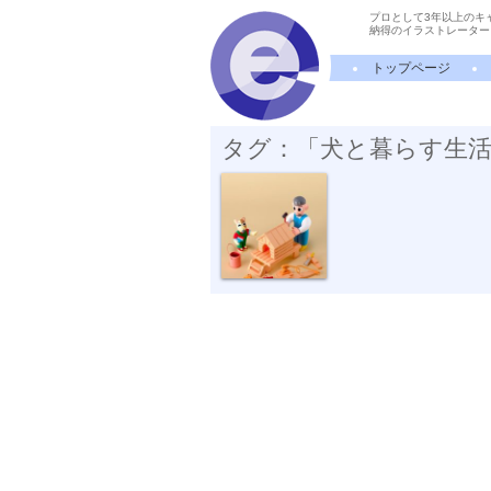
プロとして3年以上のキ
納得のイラストレーター
トップページ
タグ：「犬と暮らす生
犬小屋を作る