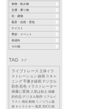
食物・飲み物
交通・乗り物
街・建物
風景・自然・景色
テイスト
季節・イベント
色傾向
その他
TAG
タグ
ライブトレース
立体イラ
ストレーション
線画
スキャ
ニング
手書き線画
デジタル
彩色
彩色
イラストレーター
画像に変換
人形は粘土
抽象
的作品
デジタル制作
リアルイ
ラスト
挿絵
動物
リノリウム版
画
キャラクター
風景
3DCG
雑