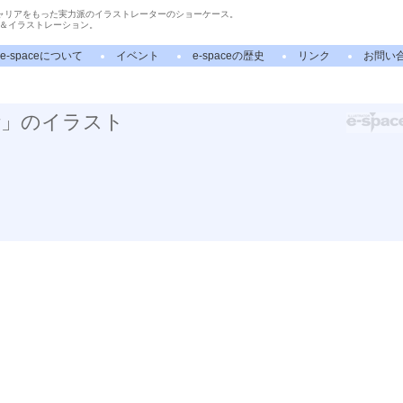
ャリアをもった実力派のイラストレーターのショーケース。
＆イラストレーション。
e-spaceについて
イベント
e-spaceの歴史
リンク
お問い
活」のイラスト