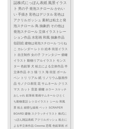
誌株式にっぽん表紙
風景イラス
ト
男の子
発泡スチロール
かわい
い
手描き
彩色はデジタル
彩色は
アクリルガッシュ
素材は粘土と発
泡スチロール
鳥
抽象的
その他は
発泡スチロール
立体イラストレー
ション作品
水彩画
和風
抽象作品
似顔絵
建物は発泡スチロール
つりね
こ
カレンダー
レトロ
絵本
街並イラス
ト
自主制作
女の子
ファンタジー
俯瞰
イラスト
動物リアルイラスト
モンス
ター
色鉛筆
犬
粘土による立体作品
半
立体作品
ネコ
猫
リス
海
街並
ボール
ペン
トリ
リアル
紙
リノリウム版画作
品
モノクロ表現
花
サムネール
クリス
マス
カット
音楽
俯瞰
ホラー
スケッチ
おしゃれ
鉛筆画
動画サムネール
ひとく
ち動物童話
レトロイラスト
シール
和風
景
粘土
細密な線画
ペット
SCRAPER
BOARD
建物
スクラッチイラスト
株式に
っぽん雑誌表紙
アクリルガッシュ
粘土に
よる半立体作品
Creema
恐竜
色鉛筆画
ポ