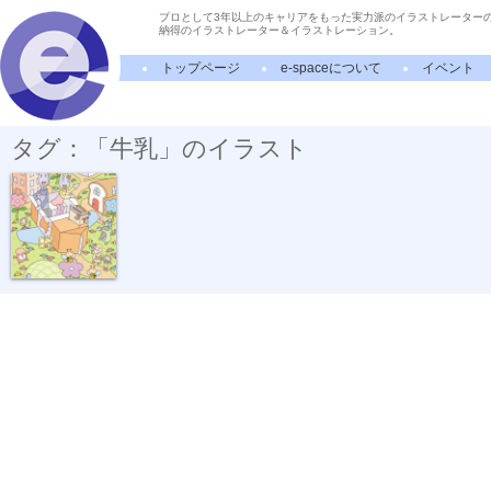
プロとして3年以上のキャリアをもった実力派のイラストレーター
納得のイラストレーター＆イラストレーション。
トップページ
e-spaceについて
イベント
タグ：「牛乳」のイラスト
スプーンさん...