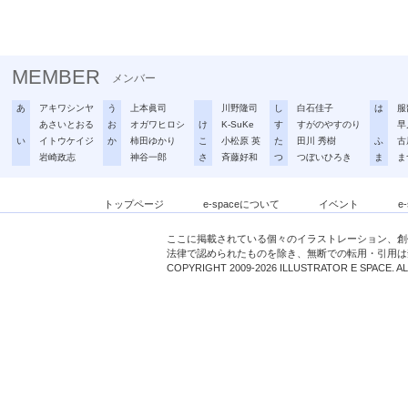
MEMBER
メンバー
あ
アキワシンヤ
う
上本眞司
川野隆司
し
白石佳子
は
服
あさいとおる
お
オガワヒロシ
け
K-SuKe
す
すがのやすのり
早
い
イトウケイジ
か
柿田ゆかり
こ
小松原 英
た
田川 秀樹
ふ
古
岩崎政志
神谷一郎
さ
斉藤好和
つ
つぼいひろき
ま
ま
トップページ
e-spaceについて
イベント
e
ここに掲載されている個々のイラストレーション、創
法律で認められたものを除き、無断での転用・引用は
COPYRIGHT 2009-2026 ILLUSTRATOR E SPACE. A