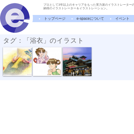
プロとして3年以上のキャリアをもった実力派のイラストレーター
納得のイラストレーター＆イラストレーション。
トップページ
e-spaceについて
イベント
タグ：「浴衣」のイラスト
＝赤い鼻緒＝...
ガールズイラ...
道後温泉