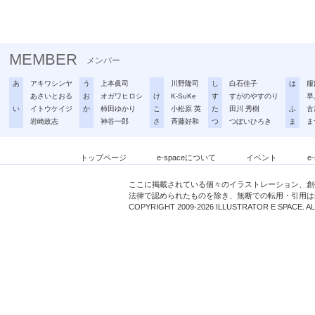
MEMBER
メンバー
あ
アキワシンヤ
う
上本眞司
川野隆司
し
白石佳子
は
服
あさいとおる
お
オガワヒロシ
け
K-SuKe
す
すがのやすのり
早
い
イトウケイジ
か
柿田ゆかり
こ
小松原 英
た
田川 秀樹
ふ
古
岩崎政志
神谷一郎
さ
斉藤好和
つ
つぼいひろき
ま
ま
トップページ
e-spaceについて
イベント
e
ここに掲載されている個々のイラストレーション、創
法律で認められたものを除き、無断での転用・引用は
COPYRIGHT 2009-2026 ILLUSTRATOR E SPACE. A