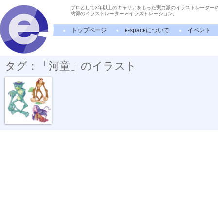
プロとして3年以上のキャリアをもった実力派のイラストレーター
納得のイラストレーター＆イラストレーション。
トップページ
e-spaceについて
イベント
タグ：「河童」のイラスト
妖怪