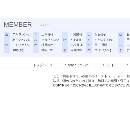
MEMBER
メンバー
あ
アキワシンヤ
う
上本眞司
川野隆司
し
白石佳子
は
服
あさいとおる
お
オガワヒロシ
け
K-SuKe
す
すがのやすのり
早
い
イトウケイジ
か
柿田ゆかり
こ
小松原 英
た
田川 秀樹
ふ
古
岩崎政志
神谷一郎
さ
斉藤好和
つ
つぼいひろき
ま
ま
トップページ
e-spaceについて
イベント
e
ここに掲載されている個々のイラストレーション、創
法律で認められたものを除き、無断での転用・引用は
COPYRIGHT 2009-2026 ILLUSTRATOR E SPACE. A