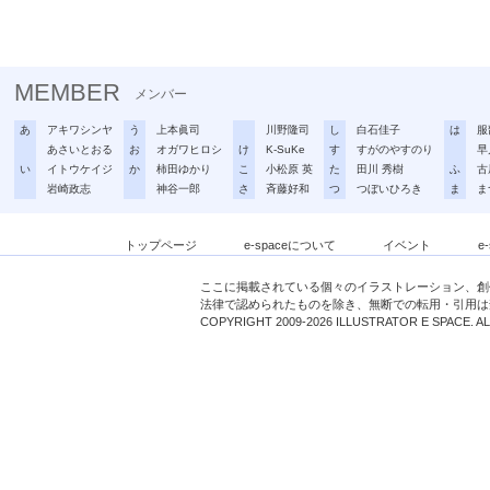
MEMBER
メンバー
あ
アキワシンヤ
う
上本眞司
川野隆司
し
白石佳子
は
服
あさいとおる
お
オガワヒロシ
け
K-SuKe
す
すがのやすのり
早
い
イトウケイジ
か
柿田ゆかり
こ
小松原 英
た
田川 秀樹
ふ
古
岩崎政志
神谷一郎
さ
斉藤好和
つ
つぼいひろき
ま
ま
トップページ
e-spaceについて
イベント
e
ここに掲載されている個々のイラストレーション、創
法律で認められたものを除き、無断での転用・引用は
COPYRIGHT 2009-2026 ILLUSTRATOR E SPACE. A