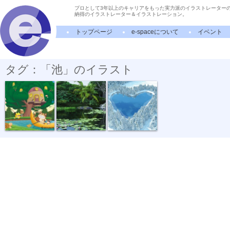
プロとして3年以上のキャリアをもった実力派のイラストレーター
納得のイラストレーター＆イラストレーション。
トップページ
e-spaceについて
イベント
タグ：「池」のイラスト
ツリーハウス
睡蓮の池
冬のハート池