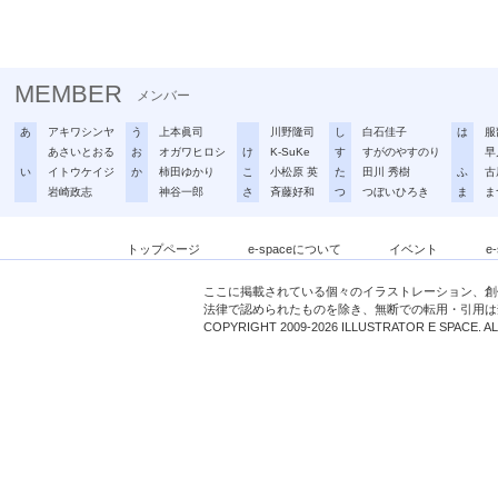
MEMBER
メンバー
あ
アキワシンヤ
う
上本眞司
川野隆司
し
白石佳子
は
服
あさいとおる
お
オガワヒロシ
け
K-SuKe
す
すがのやすのり
早
い
イトウケイジ
か
柿田ゆかり
こ
小松原 英
た
田川 秀樹
ふ
古
岩崎政志
神谷一郎
さ
斉藤好和
つ
つぼいひろき
ま
ま
トップページ
e-spaceについて
イベント
e
ここに掲載されている個々のイラストレーション、創
法律で認められたものを除き、無断での転用・引用は
COPYRIGHT 2009-2026 ILLUSTRATOR E SPACE. A