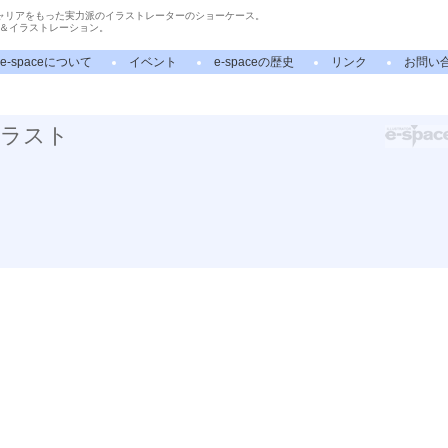
ャリアをもった実力派のイラストレーターのショーケース。
＆イラストレーション。
e-spaceについて
イベント
e-spaceの歴史
リンク
お問い
イラスト