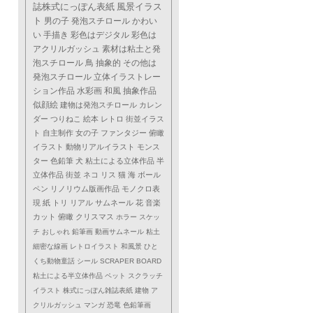
誌株式にっぽん表紙
風景イラス
ト
男の子
発泡スチロール
かわい
い
手描き
彩色はデジタル
彩色は
アクリルガッシュ
素材は粘土と発
泡スチロール
鳥
抽象的
その他は
発泡スチロール
立体イラストレー
ション作品
水彩画
和風
抽象作品
似顔絵
建物は発泡スチロール
カレン
ダー
つりねこ
絵本
レトロ
街並イラス
ト
自主制作
女の子
ファンタジー
俯瞰
イラスト
動物リアルイラスト
モンス
ター
色鉛筆
犬
粘土による立体作品
半
立体作品
街並
ネコ
リス
猫
海
ボール
ペン
リノリウム版画作品
モノクロ表
現
紙
トリ
リアル
サムネール
花
音楽
カット
俯瞰
クリスマス
ホラー
スケッ
チ
おしゃれ
鉛筆画
動画サムネール
粘土
細密な線画
レトロイラスト
和風景
ひと
くち動物童話
シール
SCRAPER BOARD
粘土による半立体作品
ペット
スクラッチ
イラスト
株式にっぽん雑誌表紙
建物
ア
クリルガッシュ
マンガ
恐竜
色鉛筆画