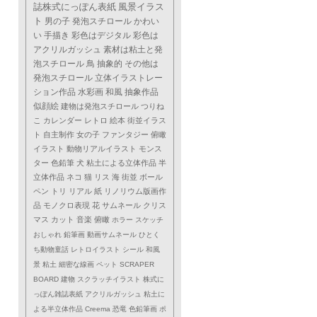
誌株式にっぽん表紙
風景イラス
ト
男の子
発泡スチロール
かわい
い
手描き
彩色はデジタル
彩色は
アクリルガッシュ
素材は粘土と発
泡スチロール
鳥
抽象的
その他は
発泡スチロール
立体イラストレー
ション作品
水彩画
和風
抽象作品
似顔絵
建物は発泡スチロール
つりね
こ
カレンダー
レトロ
絵本
街並イラス
ト
自主制作
女の子
ファンタジー
俯瞰
イラスト
動物リアルイラスト
モンス
ター
色鉛筆
犬
粘土による立体作品
半
立体作品
ネコ
猫
リス
海
街並
ボール
ペン
トリ
リアル
紙
リノリウム版画作
品
モノクロ表現
花
サムネール
クリス
マス
カット
音楽
俯瞰
ホラー
スケッチ
おしゃれ
鉛筆画
動画サムネール
ひとく
ち動物童話
レトロイラスト
シール
和風
景
粘土
細密な線画
ペット
SCRAPER
BOARD
建物
スクラッチイラスト
株式に
っぽん雑誌表紙
アクリルガッシュ
粘土に
よる半立体作品
Creema
恐竜
色鉛筆画
ポ