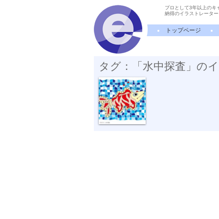
プロとして3年以上のキ
納得のイラストレーター
トップページ
タグ：「水中探査」の
水中探査