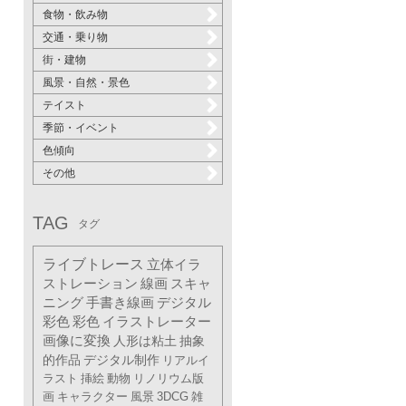
食物・飲み物
交通・乗り物
街・建物
風景・自然・景色
テイスト
季節・イベント
色傾向
その他
TAG
タグ
ライブトレース
立体イラ
ストレーション
線画
スキャ
ニング
手書き線画
デジタル
彩色
彩色
イラストレーター
画像に変換
人形は粘土
抽象
的作品
デジタル制作
リアルイ
ラスト
挿絵
動物
リノリウム版
画
キャラクター
風景
3DCG
雑