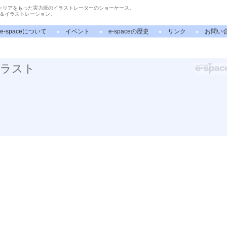
ャリアをもった実力派のイラストレーターのショーケース。
＆イラストレーション。
e-spaceについて
イベント
e-spaceの歴史
リンク
お問い
イラスト