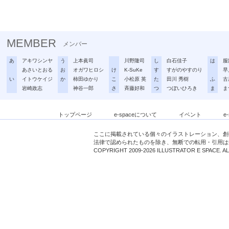
MEMBER
メンバー
あ
アキワシンヤ
う
上本眞司
川野隆司
し
白石佳子
は
服
あさいとおる
お
オガワヒロシ
け
K-SuKe
す
すがのやすのり
早
い
イトウケイジ
か
柿田ゆかり
こ
小松原 英
た
田川 秀樹
ふ
古
岩崎政志
神谷一郎
さ
斉藤好和
つ
つぼいひろき
ま
ま
トップページ
e-spaceについて
イベント
e
ここに掲載されている個々のイラストレーション、創
法律で認められたものを除き、無断での転用・引用は
COPYRIGHT 2009-2026 ILLUSTRATOR E SPACE. A