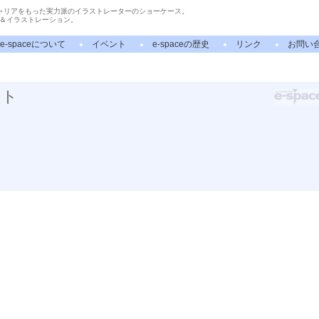
ャリアをもった実力派のイラストレーターのショーケース。
＆イラストレーション。
e-spaceについて
イベント
e-spaceの歴史
リンク
お問い
スト