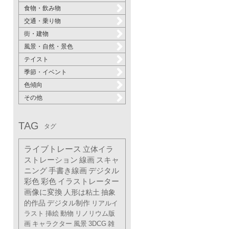
食物・飲み物
交通・乗り物
街・建物
風景・自然・景色
テイスト
季節・イベント
色傾向
その他
TAG
タグ
ライブトレース
立体イラ
ストレーション
線画
スキャ
ニング
手書き線画
デジタル
彩色
彩色
イラストレーター
画像に変換
人形は粘土
抽象
的作品
デジタル制作
リアルイ
ラスト
挿絵
動物
リノリウム版
画
キャラクター
風景
3DCG
雑