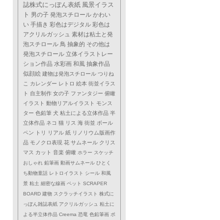
誌株式にっぽん表紙
風景イラス
ト
男の子
発泡スチロール
かわい
い
手描き
彩色はデジタル
彩色は
アクリルガッシュ
素材は粘土と発
泡スチロール
鳥
抽象的
その他は
発泡スチロール
立体イラストレー
ション作品
水彩画
和風
抽象作品
似顔絵
建物は発泡スチロール
つりね
こ
カレンダー
レトロ
絵本
街並イラス
ト
自主制作
女の子
ファンタジー
俯瞰
イラスト
動物リアルイラスト
モンス
ター
色鉛筆
犬
粘土による立体作品
半
立体作品
ネコ
猫
リス
海
街並
ボール
ペン
トリ
リアル
紙
リノリウム版画作
品
モノクロ表現
花
サムネール
クリス
マス
カット
音楽
俯瞰
ホラー
スケッチ
おしゃれ
鉛筆画
動画サムネール
ひとく
ち動物童話
レトロイラスト
シール
和風
景
粘土
細密な線画
ペット
SCRAPER
BOARD
建物
スクラッチイラスト
株式に
っぽん雑誌表紙
アクリルガッシュ
粘土に
よる半立体作品
Creema
恐竜
色鉛筆画
ポ