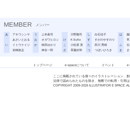
MEMBER
メンバー
あ
アキワシンヤ
う
上本眞司
川野隆司
し
白石佳子
は
服
あさいとおる
お
オガワヒロシ
け
K-SuKe
す
すがのやすのり
早
い
イトウケイジ
か
柿田ゆかり
こ
小松原 英
た
田川 秀樹
ふ
古
岩崎政志
神谷一郎
さ
斉藤好和
つ
つぼいひろき
ま
ま
トップページ
e-spaceについて
イベント
e
ここに掲載されている個々のイラストレーション、創
法律で認められたものを除き、無断での転用・引用は
COPYRIGHT 2009-2026 ILLUSTRATOR E SPACE. A