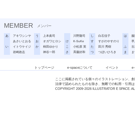
MEMBER
メンバー
あ
アキワシンヤ
う
上本眞司
川野隆司
し
白石佳子
は
服
あさいとおる
お
オガワヒロシ
け
K-SuKe
す
すがのやすのり
早
い
イトウケイジ
か
柿田ゆかり
こ
小松原 英
た
田川 秀樹
ふ
古
岩崎政志
神谷一郎
さ
斉藤好和
つ
つぼいひろき
ま
ま
トップページ
e-spaceについて
イベント
e
ここに掲載されている個々のイラストレーション、創
法律で認められたものを除き、無断での転用・引用は
COPYRIGHT 2009-2026 ILLUSTRATOR E SPACE. A